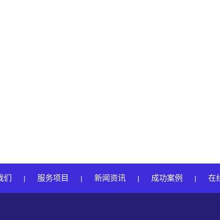
我们
服务项目
新闻资讯
成功案例
在
|
|
|
|