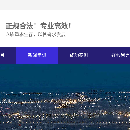
正规合法！专业高效！
以质量求生存，以信誉求发展
目
新闻资讯
成功案例
在线留言