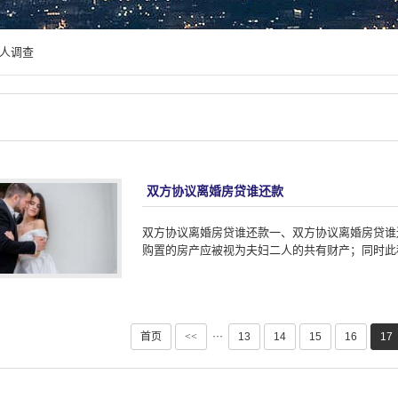
人调查
双方协议离婚房贷谁还款
双方协议离婚房贷谁还款一、双方协议离婚房贷谁
购置的房产应被视为夫妇二人的共有财产；同时此种
···
首页
<<
13
14
15
16
17