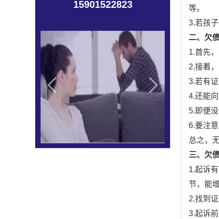
15901522823
等。
3.若孩
二、欠
1.首
2.接
3.若有
4.还能
5.即
6.要
总之，
三、欠
1.起
节，能
2.找
3.起