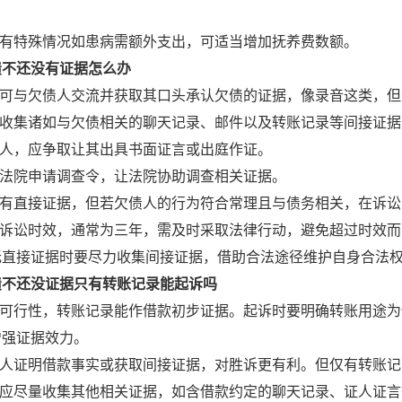
子有特殊情况如患病需额外支出，可适当增加抚养费数额。
债不还没有证据怎么办
先，可与欠债人交流并获取其口头承认欠债的证据，像录音这类，
着，收集诸如与欠债相关的聊天记录、邮件以及转账记录等间接证
证人，应争取让其出具书面证言或出庭作证。
向法院申请调查令，让法院协助调查相关证据。
便没有直接证据，但若欠债人的行为符合常理且与债务相关，在诉
注意诉讼时效，通常为三年，需及时采取法律行动，避免超过时效
无直接证据时要尽力收集间接证据，借助合法途径维护自身合法
债不还没证据只有转账记录能起诉吗
诉有可行性，转账记录能作借款初步证据。起诉时要明确转账用途
增强证据效力。
到证人证明借款事实或获取间接证据，对胜诉更有利。但仅有转账
诉前应尽量收集其他相关证据，如含借款约定的聊天记录、证人证