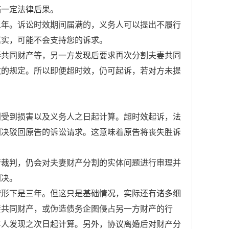
临一定法律后果。
三年。诉讼时效期间届满的，义务人可以提出不履行
属实，可能不会支持您的诉求。
妻共同财产等，另一方发现后要求再次分割夫妻共同
效的规定。所以即便超时效，仍可起诉，若对方未提
利受到损害以及义务人之日起计算。超时效起诉，法
判决驳回原告的诉讼请求。这意味着原告将丧失胜诉
行裁判，仍会对夫妻财产分割的实体问题进行审理并
判决。
情形下是三年。但这只是基础情况，实际还有诸多细
妻共同财产，或伪造债务企图侵占另一方财产的行
事人发现之次日起计算。另外，协议离婚后对财产分