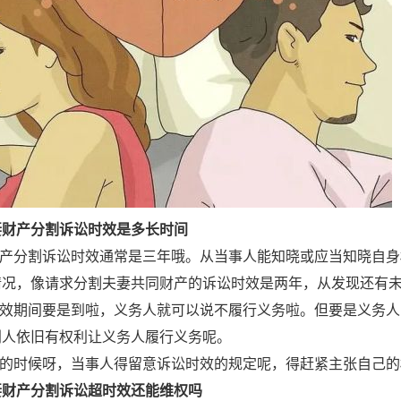
妻财产分割诉讼时效是多长时间
妻财产分割诉讼时效通常是三年哦。从当事人能知晓或应当知晓自
情况，像请求分割夫妻共同财产的诉讼时效是两年，从发现还有
讼时效期间要是到啦，义务人就可以说不履行义务啦。但要是义务
利人依旧有权利让义务人履行义务呢。
诉讼的时候呀，当事人得留意诉讼时效的规定呢，得赶紧主张自己
妻财产分割诉讼超时效还能维权吗