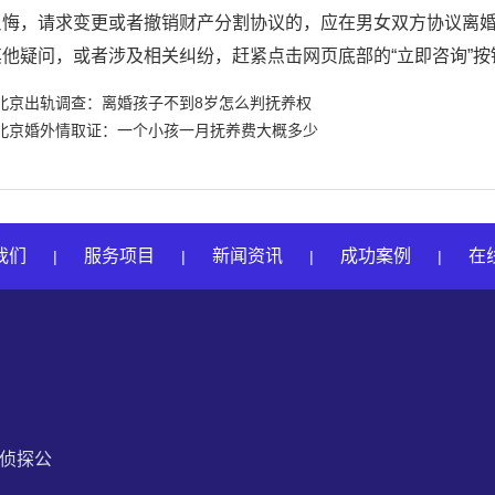
反悔，请求变更或者撤销财产分割协议的，应在男女双方协议离
其他疑问，或者涉及相关纠纷，赶紧点击网页底部的“立即咨询”
北京出轨调查：离婚孩子不到8岁怎么判抚养权
北京婚外情取证：一个小孩一月抚养费大概多少
我们
服务项目
新闻资讯
成功案例
在
|
|
|
|
私家侦探公