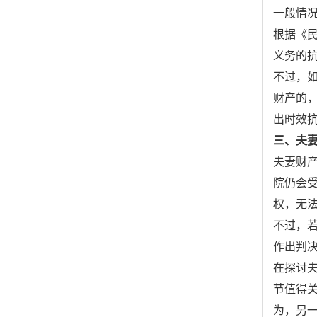
一般情
根据《
义务的
不过，
财产的
出时效
三、夫
夫妻财
院仍会
权，无
不过，
作出判
在探讨
节值得
为，另