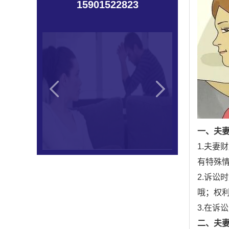
15901522823
一、夫
1.夫
有特殊
2.诉
哦；权
3.在
二、夫