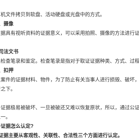
算机文件拷贝到软盘、活动硬盘或光盘中的方式。
、摄像
证据具有视听资料的证据意义，可以采用拍照、摄像的方法进行
。
司法文书
括检查笔录和鉴定。检查笔录是指对于取证证据种类、方式、过
、扣押
及案件的证据材料、物件，为了防止有关当事人进行损毁、破坏
管之下。
子证据极易被破坏、一旦被破还又难以恢复原状，所以，通过公
之一。
证据怎么认定?
子证据主要从客观性、关联性、合法性三个方面进行认定。