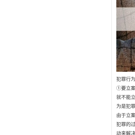
犯罪行
①要立
就不能
为是犯
由于立
犯罪的
动来解