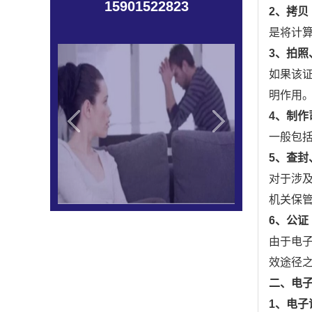
15901522823
2、拷贝
是将计
3、拍照
如果该
明作用
4、制作
一般包
5、查封
对于涉
机关保
6、公证
由于电
效途径
二、电子
1、电