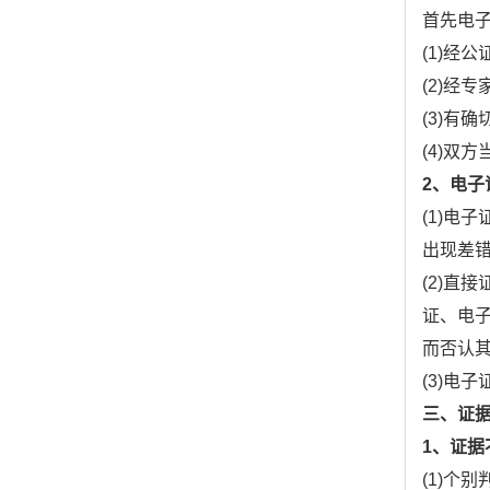
首先电
(1)经
(2)经
(3)有
(4)双
2、电
(1)电
出现差
(2)直
证、电
而否认
(3)电
三、证
1、证
(1)个