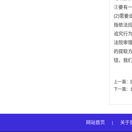
②要有
(2)需
指依法
追究行
法院审
的提取
钮，我
上一篇：
下一篇：
网站首页
关于
|