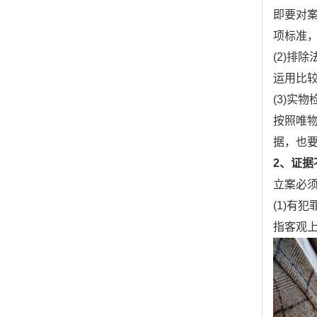
即要对
项标准，
(2)排除
运用比
(3)实
按照唯
据，也
2、证
立案必
(1)有犯
指客观